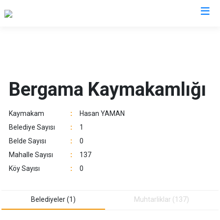
İzmir
Aliağa
Foça
Menemen
Bergama Kaymakamlığı
Balçova
Gaziemir
Narlıdere
Bayındır
Güzelbahçe
Ödemiş
Kaymakam
:
Hasan YAMAN
Bergama
Karaburun
Seferihisar
Belediye Sayısı
:
1
Beydağ
Karşıyaka
Selçuk
Belde Sayısı
:
0
Bornova
Kemalpaşa
Tire
Mahalle Sayısı
:
137
Buca
Kınık
Torbalı
Köy Sayısı
:
0
Çeşme
Kiraz
Urla
Çiğli
Konak
Bayraklı
Belediyeler (1)
Muhtarliklar (137)
Dikili
Menderes
Karabağlar