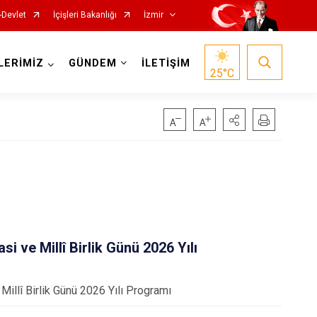
-Devlet
İçişleri Bakanlığı
İzmir
LERİMİZ
GÜNDEM
İLETİŞİM
25
°C
Foça
Menemen
Gaziemir
Narlıdere
Güzelbahçe
Ödemiş
 ve Millî Birlik Günü 2026 Yılı
Karaburun
Seferihisar
Karşıyaka
Selçuk
llî Birlik Günü 2026 Yılı Programı
Kemalpaşa
Tire