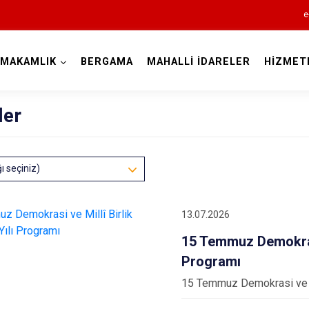
e
YMAKAMLIK
BERGAMA
MAHALLİ İDARELER
HİZMET
İzmir
ler
ğı seçiniz)
Aliağa
Balçova
13.07.2026
Bayındır
15 Temmuz Demokrasi
Bergama
Programı
Beydağ
15 Temmuz Demokrasi ve Mi
Bornova