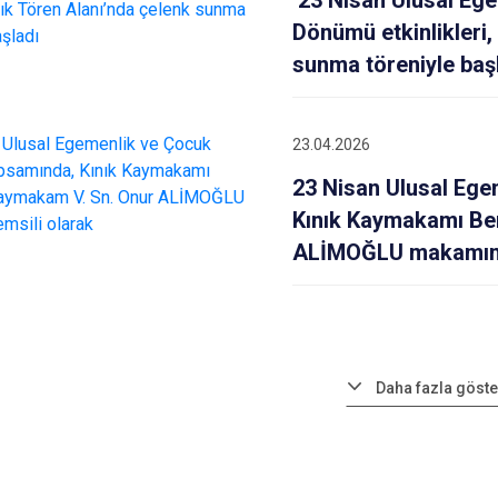
23 Nisan Ulusal Ege
Dönümü etkinlikleri
sunma töreniyle baş
23.04.2026
23 Nisan Ulusal Eg
Kınık Kaymakamı Be
ALİMOĞLU makamını 
Daha fazla göste