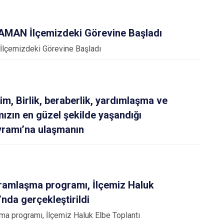
Kınık
Torbalı
Kiraz
Urla
MAN İlçemizdeki Görevine Başladı
Konak
Bayraklı
çemizdeki Görevine Başladı
Menderes
Karabağlar
im, Birlik, beraberlik, yardımlaşma ve
ızın en güzel şekilde yaşandığı
ramı’na ulaşmanın
ramlaşma programı, İlçemiz Haluk
’nda gerçekleştirildi
a programı, İlçemiz Haluk Elbe Toplantı