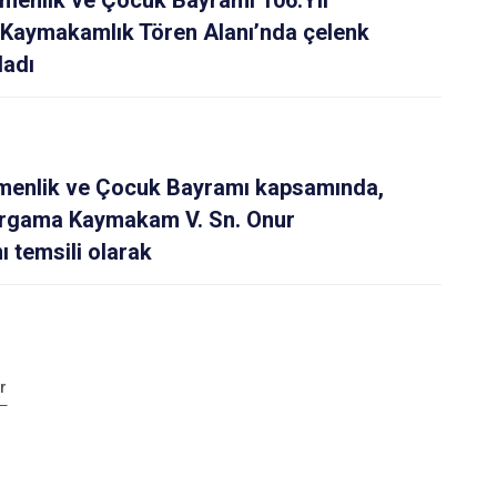
menlik ve Çocuk Bayramı 106.Yıl
, Kaymakamlık Tören Alanı’nda çelenk
ladı
emenlik ve Çocuk Bayramı kapsamında,
rgama Kaymakam V. Sn. Onur
temsili olarak
r