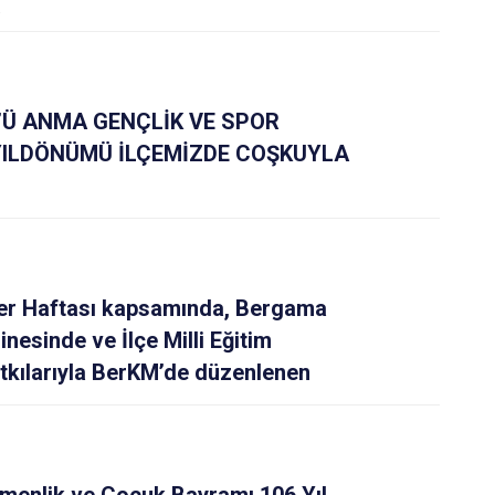
.
’Ü ANMA GENÇLİK VE SPOR
 YILDÖNÜMÜ İLÇEMİZDE COŞKUYLA
ler Haftası kapsamında, Bergama
esinde ve İlçe Milli Eğitim
kılarıyla BerKM’de düzenlenen