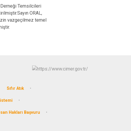
Kınık
Torbalı
erneği Temsilcileri
ilmiştir.Sayın ORAL,
Kiraz
Urla
mizin vazgeçilmez temel
Konak
Bayraklı
iştir.
Menderes
Karabağlar
Sıfır Atık
Sistemi
nsan Hakları Başvuru