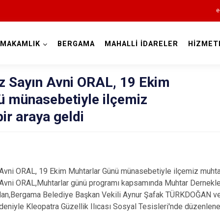
e
YMAKAMLIK
BERGAMA
MAHALLİ İDARELER
HİZMET
İzmir
 Sayın Avni ORAL, 19 Ekim
ü münasebetiyle ilçemiz
ir araya geldi
Aliağa
Balçova
Bayındır
ORAL, 19 Ekim Muhtarlar Günü münasebetiyle ilçemiz muhtarlar
Bergama
ORAL,Muhtarlar günü programı kapsamında Muhtar Dernekleri t
dan,Bergama Belediye Başkan Vekili Aynur Şafak TÜRKDOĞAN ve Ku
Beydağ
deniyle Kleopatra Güzellik Ilıcası Sosyal Tesisleri'nde düzenle
Bornova