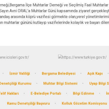
Buca
i,Bergama İlçe Muhtarlar Derneği ve Seçilmiş Faal Muhtarlar D
ayın Avni ORAL'a Muhtarlar Günü kapsamında ziyaret gerçekleştir
Çeşme
tandaş arasında köprü vazifesi görmekte olan,yerel yönetimleri
Çiğli
ın muhtarlar gününü kutlayıp vazifelerinde kolaylık ve başarı dilem
Dikili
İzmir Valiliği
Bergama Belediyesi
Açık Kapı
enetçiliği Kurumu
Muhtar Bilgi Sistemi
Uyap Bilgi 
elif Hakları
E-Belediye Portalı
Bilgi Edinme
İ
Kamu Denetçiliği Başvuru
Kolluk Gözetim Komisyonu