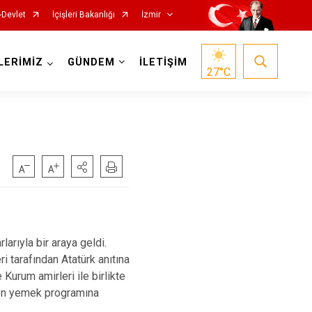
-Devlet
İçişleri Bakanlığı
İzmir
LERİMİZ
GÜNDEM
İLETİŞİM
27
°C
Foça
Menemen
Gaziemir
Narlıdere
Güzelbahçe
Ödemiş
ıyla bir araya geldi.
Karaburun
Seferihisar
arafından Atatürk anıtına
rum amirleri ile birlikte
Karşıyaka
Selçuk
nen yemek programına
Kemalpaşa
Tire