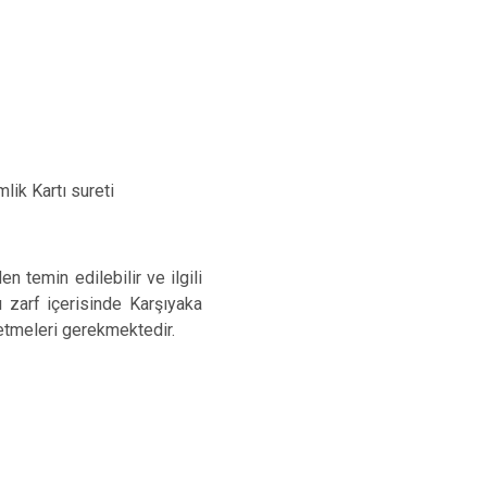
lik Kartı sureti
n temin edilebilir ve ilgili
ı zarf içerisinde Karşıyaka
etmeleri gerekmektedir.