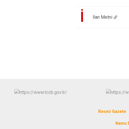
İ
İlan Metni
Resmi Gazete
Kamu D