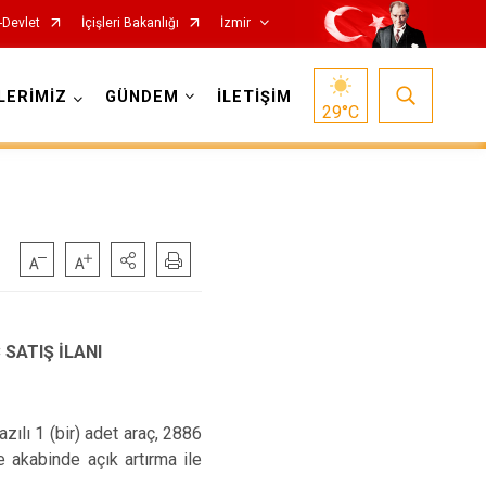
-Devlet
İçişleri Bakanlığı
İzmir
LERİMİZ
GÜNDEM
İLETİŞİM
29
°C
Foça
Menemen
Gaziemir
Narlıdere
SATIŞ İLANI
Güzelbahçe
Ödemiş
Karaburun
Seferihisar
Karşıyaka
Selçuk
ılı 1 (bir) adet araç, 2886
e akabinde açık artırma ile
Kemalpaşa
Tire