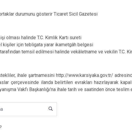
 ortaklar durumunu gösterir Ticaret Sicil Gazetesi
işi olması halinde T.C. Kimlik Kartı sureti
 kişiler için tebligata yarar ikametgâh belgesi
l tarafından temsil edilmesi halinde vekâletname ve vekilin T.C. Kim
tekliler, ihale şartnamesini http://www.karsiyaka.gov.tr/ adresinde
lar çerçevesinde ilanda belirtilen evrakları hazırlayarak kapal
nışma Vakfı Başkanlığı’na ihale tarih ve saatinden önce teslim 