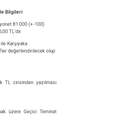
Kınık
Torbalı
 Bilgileri
Kiraz
Urla
myonet 81.000 (+-100)
Konak
Bayraklı
00 TL’dir.
Menderes
Karabağlar
 ile Karşıyaka
fler değerlendirilecek olup
ak TL cinsinden yazılması
mak üzere Geçici Teminat