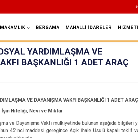
e
YMAKAMLIK
BERGAMA
MAHALLİ İDARELER
HİZMET
İzmir
OSYAL YARDIMLAŞMA VE
AKFI BAŞKANLIĞI 1 ADET ARAÇ
Aliağa
Balçova
DIMLAŞMA VE DAYANIŞMA VAKFI BAŞKANLIĞI 1 ADET ARAÇ 
Bayındır
, İşin Niteliği, Nevi ve Miktar
Bergama
Beydağ
ma ve Dayanışma Vakfı mülkiyetinde bulunan aşağıda bilgileri yaz
’nun 45’inci maddesi gereğince Açık İhale Usulü kapalı teklif v
Bornova
e çıkartılmıştır.