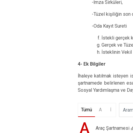
-İmza Sirküleri,
-Tüzel kişiliğin son
-Oda Kayıt Sureti
İstekli gerçek k
Gerçek ve Tüzel
İsteklinin Veki
4- Ek Bilgiler
İhaleye katılmak isteyen is
şartnamede belirlenen esas
Sosyal Yardımlaşma ve Daya
Tümü
A
İ
A
Araç Şartnamesi