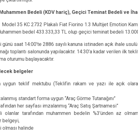
Buca
- Muhammen Bedeli (KDV hariç), Geçici Teminat Bedeli ve İhale
Çeşme
3 Model 35 KC 2732 Plakalı Fiat Fiorino 1.3 Multijet Emotion Ka
Çiğli
Muhammen bedel 433.333,33 TL olup geçici teminat bedeli 13.000,
Dikili
 günü saat 14:00’te 2886 sayılı kanuna istinaden açık ihale usulü
 toplantı salonunda yapılacaktır. 14:30’a kadar verilen ilk tekli
rma oturumu başlayacaktır.
ilecek belgeler
 uygun teklif mektubu (Teklifin rakam ve yazı ile açık olar
mzalanmış standart forma uygun “Araç Görme Tutanağını”
arafından her sayfası imzalanmış “Araç Satış Şartnamesi”
li olanlar tarafından muhammen bedelin %3’ünden az olma
ir belgeyi,
şi olması halinde