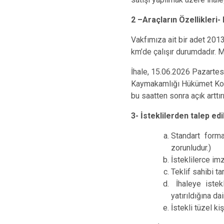
2 –Araçların Özellikleri
Vakfımıza ait bir adet 201
km’de çalışır durumdadır. 
İhale, 15.06.2026 Pazartesi
Kaymakamlığı Hükümet Konağı
bu saatten sonra açık arttı
3- İsteklilerden talep ed
Standart forma
zorunludur.)
İsteklilerce i
Teklif sahibi t
İhaleye istek
yatırıldığına da
İstekli tüzel ki