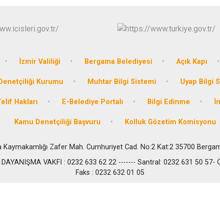
Buca
Çeşme
Çiğli
Dikili
İzmir Valiliği
Bergama Belediyesi
Açık Kapı
enetçiliği Kurumu
Muhtar Bilgi Sistemi
Uyap Bilgi 
elif Hakları
E-Belediye Portalı
Bilgi Edinme
İ
Kamu Denetçiliği Başvuru
Kolluk Gözetim Komisyonu
 Kaymakamlığı Zafer Mah. Cumhuriyet Cad. No:2 Kat:2 35700 Berga
ANIŞMA VAKFI : 0232 633 62 22 ------- Santral: 0232 631 50 57- Ö
Faks : 0232 632 01 05