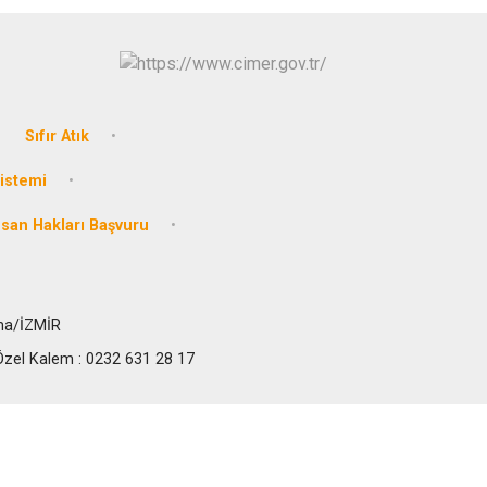
Kınık
Torbalı
Kiraz
Urla
Konak
Bayraklı
Menderes
Karabağlar
Sıfır Atık
Sistemi
nsan Hakları Başvuru
ma/İZMİR
zel Kalem : 0232 631 28 17