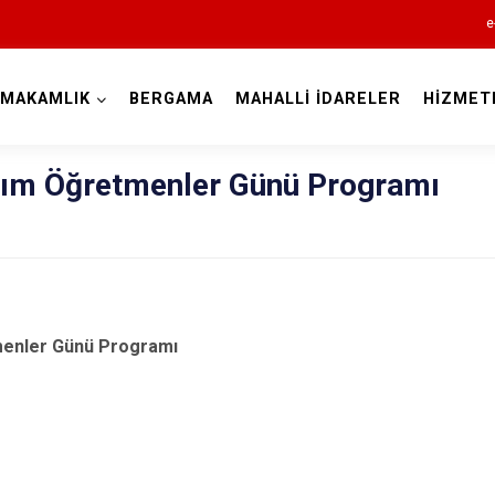
e
YMAKAMLIK
BERGAMA
MAHALLİ İDARELER
HİZMET
İzmir
sım Öğretmenler Günü Programı
Aliağa
Balçova
menler Günü Programı
Bayındır
Bergama
Beydağ
Bornova