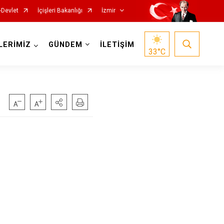
-Devlet
İçişleri Bakanlığı
İzmir
LERİMİZ
GÜNDEM
İLETİŞİM
33
°C
Foça
Menemen
Gaziemir
Narlıdere
Güzelbahçe
Ödemiş
Karaburun
Seferihisar
Karşıyaka
Selçuk
Kemalpaşa
Tire