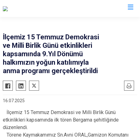
İzmir
İlçemiz 15 Temmuz Demokrasi
ve Milli Birlik Günü etkinlikleri
Aliağa
Foça
Menemen
kapsamında 9.Yıl Dönümü
Balçova
Gaziemir
Narlıdere
halkımızın yoğun katılımıyla
Bayındır
Güzelbahçe
Ödemiş
anma programı gerçekleştirildi
Bergama
Karaburun
Seferihisar
Beydağ
Karşıyaka
Selçuk
Bornova
Kemalpaşa
Tire
16.07.2025
Buca
Kınık
Torbalı
İlçemiz 15 Temmuz Demokrasi ve Milli Birlik Günü
Çeşme
Kiraz
Urla
etkinlikleri kapsamında ilk tören Bergama şehitliğinde
Çiğli
Konak
Bayraklı
düzenlendi.
Törene Kaymakamımız Sn.Avni ORAL,Garnizon Komutanı
Dikili
Menderes
Karabağlar