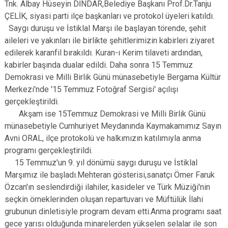
Tnk. Albay Hüseyin DİNDAR,Belediye Başkanı Prof.Dr.Tanju
ÇELİK, siyasi parti ilçe başkanları ve protokol üyeleri katıldı.
Saygı duruşu ve İstiklal Marşı ile başlayan törende, şehit
aileleri ve yakınları ile birlikte şehitlerimizin kabirleri ziyaret
edilerek karanfil bırakıldı. Kuran-ı Kerim tilaveti ardından,
kabirler başında dualar edildi. Daha sonra 15 Temmuz
Demokrasi ve Milli Birlik Günü münasebetiyle Bergama Kültür
Merkezi'nde '15 Temmuz Fotoğraf Sergisi' açılışı
gerçekleştirildi.
Akşam ise 15Temmuz Demokrasi ve Milli Birlik Günü
münasebetiyle Cumhuriyet Meydanında Kaymakamımız Sayın
Avni ORAL, ilçe protokolü ve halkımızın katılımıyla anma
programı gerçekleştirildi.
15 Temmuz'un 9. yıl dönümü saygı duruşu ve İstiklal
Marşımız ile başladı.Mehteran gösterisi,sanatçı Ömer Faruk
Özcan'ın seslendirdiği ilahiler, kasideler ve Türk Müziği'nin
seçkin örneklerinden oluşan repartuvarı ve Müftülük İlahi
grubunun dinletisiyle program devam etti.Anma programı saat
gece yarısı olduğunda minarelerden yükselen selalar ile son