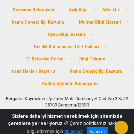
Bergama Belediyesi
Açık Kapı
Sıfır Atık
Kamu Denetçiliği Kurumu
Muhtar Bilgi Sistemi
Uyap Bilgi Sistemi
Gizlilik Kullanım ve Telif Hakları
E-Belediye Portalı
Bilgi Edinme
İnsan Hakları Başvuru
Kamu Denetçiliği Başvuru
Kolluk Gözetim Komisyonu
Bergama Kaymakamlığı Zafer Mah. Cumhuriyet Cad. No:2 Kat:2
35700 Bergama/İZMİR
SOSYAL YARDIMLAŞMA VE DAYANIŞMA VAKFI : 0232 633 62 22 --
Sizlere daha iyi hizmet verebilmek için sitemizde
----- Santral: 0232 631 50 57- Özel Kalem : 0232 631 28 17 Faks :
çerezlere yer veriyoruz
🍪 Çerez politikamız hakkında
0232 632 01 05
bilgi edinmek için
tıklayınız
Kabul et