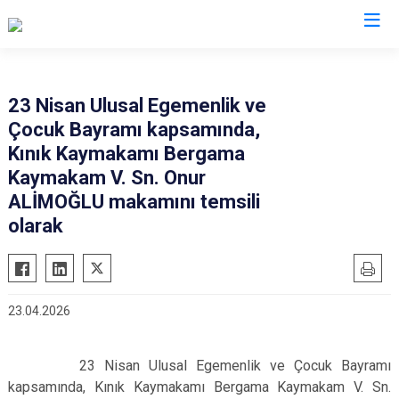
İzmir
23 Nisan Ulusal Egemenlik ve
Çocuk Bayramı kapsamında,
Aliağa
Foça
Menemen
Kınık Kaymakamı Bergama
Balçova
Gaziemir
Narlıdere
Kaymakam V. Sn. Onur
Bayındır
Güzelbahçe
Ödemiş
ALİMOĞLU makamını temsili
Bergama
olarak
Karaburun
Seferihisar
Beydağ
Karşıyaka
Selçuk
Bornova
Kemalpaşa
Tire
Buca
Kınık
Torbalı
23.04.2026
Çeşme
Kiraz
Urla
Çiğli
Konak
Bayraklı
23 Nisan Ulusal Egemenlik ve Çocuk Bayramı
kapsamında, Kınık Kaymakamı Bergama Kaymakam V. Sn.
Dikili
Menderes
Karabağlar